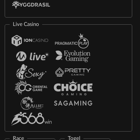
Live Casino
Race
Togel