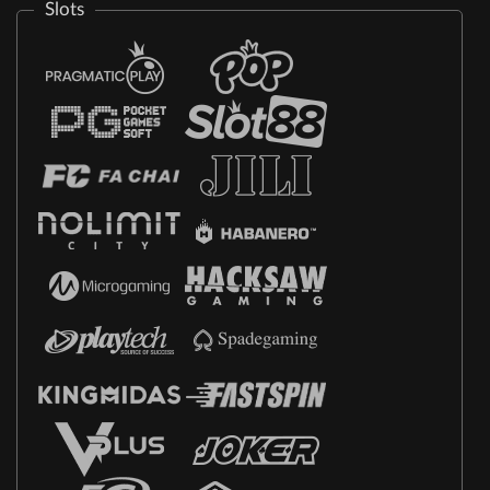
Slots