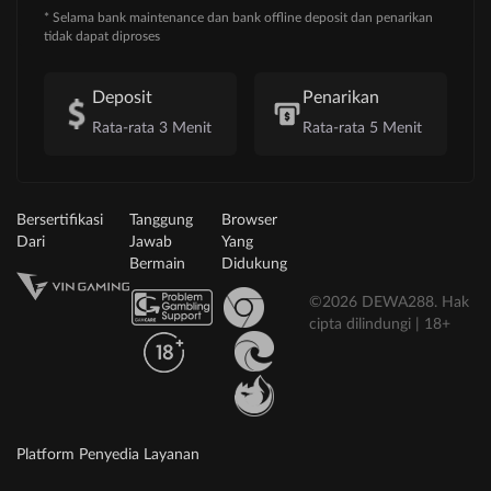
* Selama bank maintenance dan bank offline deposit dan penarikan
tidak dapat diproses
Deposit
Penarikan
Rata-rata 3 Menit
Rata-rata 5 Menit
Bersertifikasi
Tanggung
Browser
Dari
Jawab
Yang
Bermain
Didukung
©2026 DEWA288. Hak
cipta dilindungi | 18+
Platform Penyedia Layanan