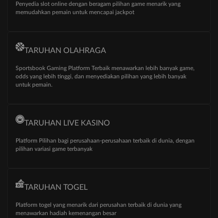
Penyedia slot online dengan beragam pilihan game menarik yang
memudahkan pemain untuk mencapai jackpot
TARUHAN OLAHRAGA
Sportsbook Gaming Platform Terbaik menawarkan lebih banyak game,
odds yang lebih tinggi, dan menyediakan pilihan yang lebih banyak
untuk pemain.
TARUHAN LIVE KASINO
Platform Pilihan bagi perusahaan-perusahaan terbaik di dunia, dengan
pilihan variasi game terbanyak
TARUHAN TOGEL
Platform togel yang menarik dari perusahan terbaik di dunia yang
menawarkan hadiah kemenangan besar