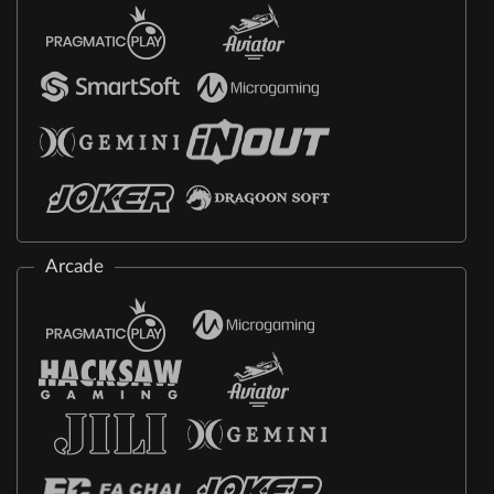
Arcade