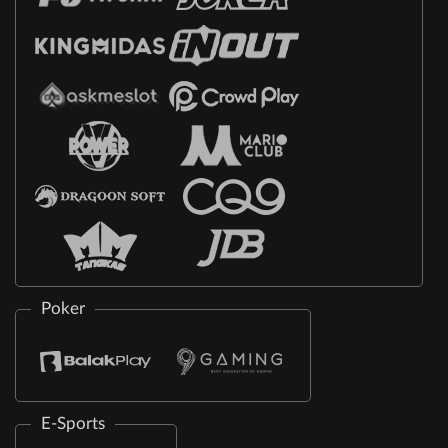
Poker
E-Sports