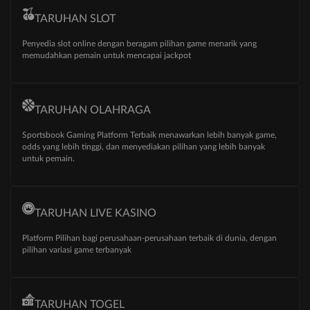
TARUHAN SLOT
Penyedia slot online dengan beragam pilihan game menarik yang
memudahkan pemain untuk mencapai jackpot
TARUHAN OLAHRAGA
Sportsbook Gaming Platform Terbaik menawarkan lebih banyak game,
odds yang lebih tinggi, dan menyediakan pilihan yang lebih banyak
untuk pemain.
TARUHAN LIVE KASINO
Platform Pilihan bagi perusahaan-perusahaan terbaik di dunia, dengan
pilihan variasi game terbanyak
TARUHAN TOGEL