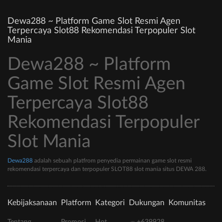
Dewa288 ~ Platform Game Slot Resmi Agen
Terpercaya Slot88 Rekomendasi Terpopuler Slot
Mania
Dewa288 ~ Platform
Game Slot Resmi Agen
Terpercaya Slot88
Rekomendasi Terpopuler
Slot Mania
Dewa288
adalah sebuah platfrom penyedia permainan game slot resmi
rekomendasi terpercaya dan terpopuler SLOT88 slot mania situs DEWA 288.
Kebijaksanaan
Platform
Kategori
Dukungan
Komunitas