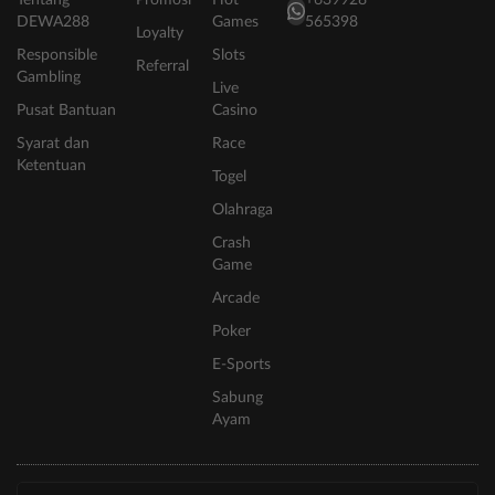
Tentang
Promosi
Hot
+639928
DEWA288
Games
565398
Loyalty
Responsible
Slots
Referral
Gambling
Live
Pusat Bantuan
Casino
Syarat dan
Race
Ketentuan
Togel
Olahraga
Crash
Game
Arcade
Poker
E-Sports
Sabung
Ayam