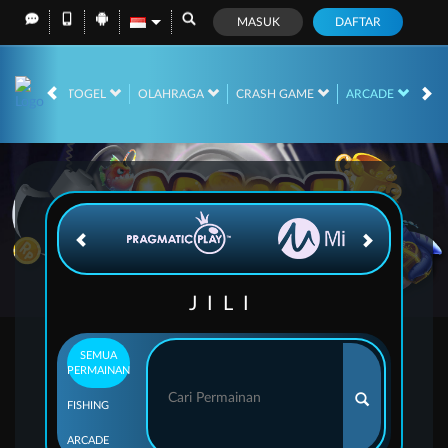
MASUK
DAFTAR
RACE
TOGEL
OLAHRAGA
CRASH GAME
ARCADE
PO
JILI
SEMUA
PERMAINAN
FISHING
ARCADE