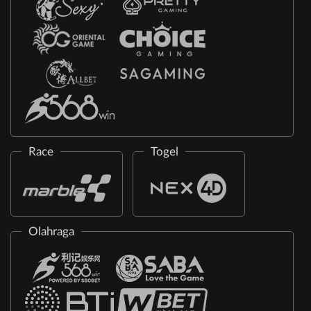
Race
Togel
Olahraga