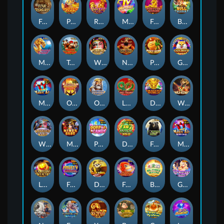
Four Treasures
Prosperity Tiger
Rooster In Love
MarvelousIV
FortuneHorse
Bull Treasure
Moonlight Treasure
TripleKingKong
Winning Mask II
New Year
Piggy Bank
GoLaiFu
Magic Ace
Open Sesame Mega
Olympian Temple
Lucky Dragons
DragonsWorld
Wukong
Winning Mask
MinerBabe
Pop Pop Candy
Dragon Soar - Hyper Wild
Formosa Bear
Magic Ace WILD LOCK
LanternWealth
Fruity Bonanza
Dragon Warrior
FunkyKingKong
Big Three Dragons
Glamorous Girl