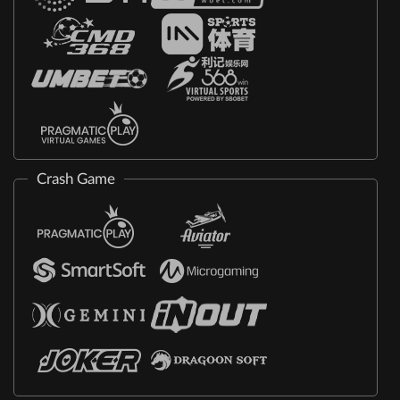
Crash Game