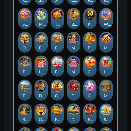
Ragnarok : Thor VS Loki
SuperNiubi
X-Huge_Fishin' Fever X-Huge
Combo Fruity Bonanza Combo
Pop Pop Candy 1000
Kong
SuperNiubiDeluxe
Mjolnir
TreasureBowl
Book of Mystery
Kingsman
Wonder Elephant
Open Sesame
Billionaire
Birds Party Deluxe
Moneybags Man
Fortune Treasure
MayaGoldCrazy
Trump Card
LuckySeven
Blossom of Wealth
Moneybags Man 2
CaiShen Coming
Legendary5
The Llama Adventure
DoubleWilds
OrientAnimals
Flirting Scholar Tang
GoldenDisco
Mahjong
Beauty And The Kingdom
OpenSesameII
Fortune Neko
DragonsGate
Elemental Link Fire
Spindrift