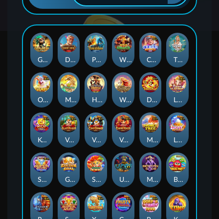
Golden Hoof Quest
Derby King
Poseidon
Wild Bronco
Cyber Bounty 4096
TEEED UP!
Olympig
Mahjong Wins
Horse of Bounty
Ways of the Holy Horse
Dragon Soar
Lucky Elephant X-Huge
KOI TRIO
Voyage of Blast Raider X-Lock
Voyage of Cryo Gunner X-Lock
Voyage of Daring Queen X-Lock
Money Tree - Hyper Wild
Lucky Pearl
Super Niubi Fortune X-Huge
Golden Goal
Samba Jewel
UGO Aztec Gold
Modern Gods
BirdsParty