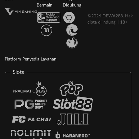
Bermain
Didukung
©2026 DEWA288. Hak
cipta dilindungi | 18+
Platform Penyedia Layanan
Slots