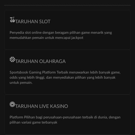
TARUHAN SLOT
Penyedia slot online dengan beragam pilihan game menarik yang
memudahkan pemain untuk mencapai jackpot
TARUHAN OLAHRAGA
Sportsbook Gaming Platform Terbaik menawarkan lebih banyak game,
odds yang lebih tinggi, dan menyediakan pilihan yang lebih banyak
untuk pemain.
TARUHAN LIVE KASINO
Platform Pilihan bagi perusahaan-perusahaan terbaik di dunia, dengan
pilihan variasi game terbanyak