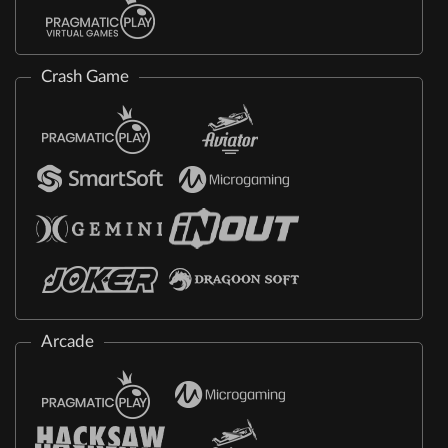
Crash Game
Arcade