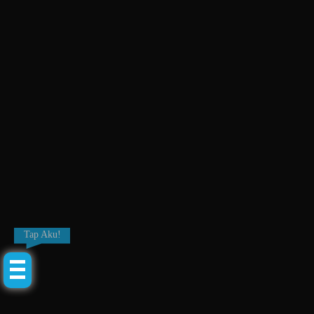
Tap Aku!