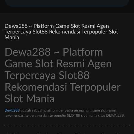
Dewa288 ~ Platform Game Slot Resmi Agen
Terpercaya Slot88 Rekomendasi Terpopuler Slot
Mania
Dewa288 ~ Platform
Game Slot Resmi Agen
Terpercaya Slot88
Rekomendasi Terpopuler
Slot Mania
Dewa288
adalah sebuah platfrom penyedia permainan game slot resmi
rekomendasi terpercaya dan terpopuler SLOT88 slot mania situs DEWA 288.