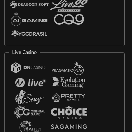
Live Casino