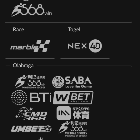
Race
Togel
Olahraga