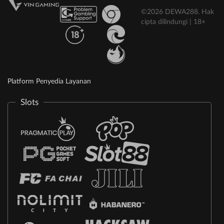
©2026 DEWA288. Hak
cipta dilindungi | 18+
Platform Penyedia Layanan
Slots