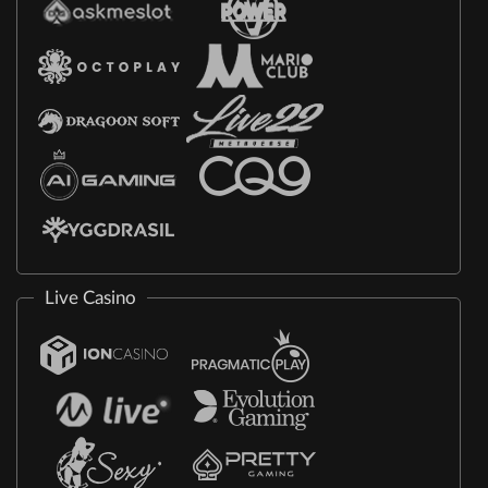
Live Casino