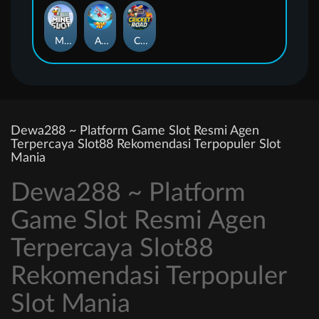
Mine Slot
AviaFly
Cricket Road
Dewa288 ~ Platform Game Slot Resmi Agen
Terpercaya Slot88 Rekomendasi Terpopuler Slot
Mania
Dewa288 ~ Platform
Game Slot Resmi Agen
Terpercaya Slot88
Rekomendasi Terpopuler
Slot Mania