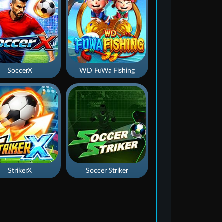
SoccerX
WD FuWa Fishing
StrikerX
Soccer Striker