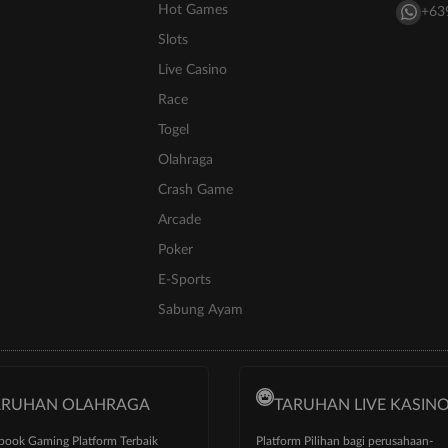
Hot Games
+63
Slots
Live Casino
Race
Togel
Olahraga
Crash Game
Arcade
Poker
E-Sports
Sabung Ayam
ARUHAN OLAHRAGA
TARUHAN LIVE KASIN
book Gaming Platform Terbaik
Platform Pilihan bagi perusahaan-