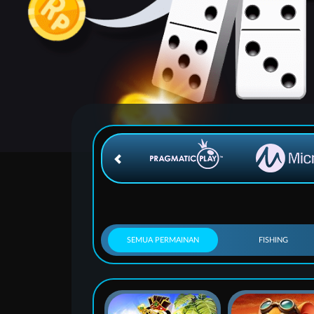
SEMUA PERMAINAN
FISHING