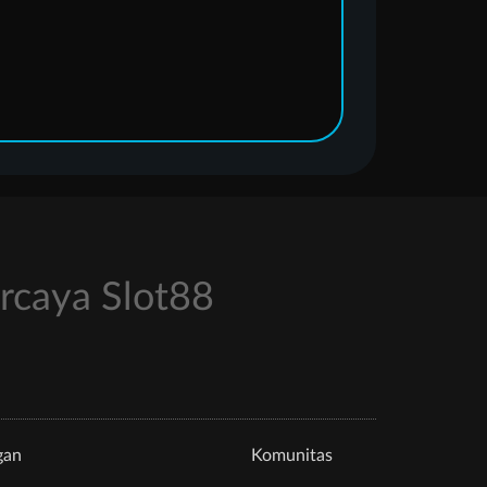
rcaya Slot88
gan
Komunitas