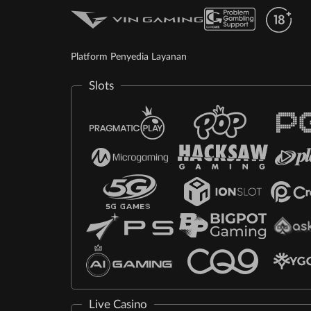
Platform Penyedia Layanan
Slots
Live Casino