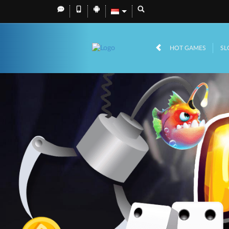
HOT GAMES
SL