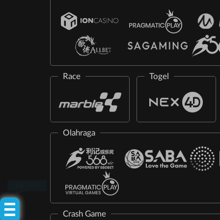
Race
Togel
Olahraga
Tap Aku!
Crash Game