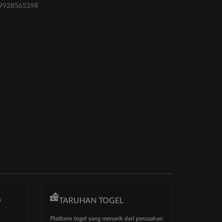
9928565398
O
TARUHAN TOGEL
Platform togel yang menarik dari perusahan