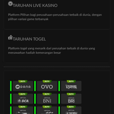
TARUHAN LIVE KASINO
Platform Pilihan bagi perusahaan-perusahaan terbaik di dunia, dengan
pilihan variasi game terbanyak
TARUHAN TOGEL
Platform togel yang menarik dari perusahan terbaik di dunia yang
menawarkan hadiah kemenangan besar