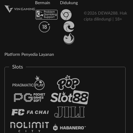
Bermain
Didukung
©2026 DEWA288. Hak
cipta dilindungi | 18+
Platform Penyedia Layanan
Slots