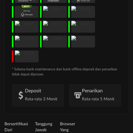
* Selama bank maintenance dan bank offline deposit dan penarikan
tidak dapat diproses
Deposit
Penarikan
Rata-rata 3 Menit
Rata-rata 5 Menit
Bersertifikasi
Tanggung
Browser
Dari
Jawab
Yang