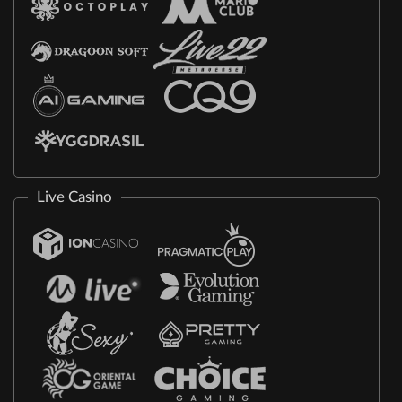
Live Casino