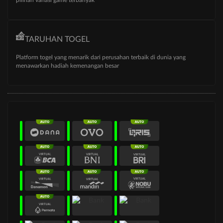
pilihan variasi game terbanyak
TARUHAN TOGEL
Platform togel yang menarik dari perusahan terbaik di dunia yang
menawarkan hadiah kemenangan besar