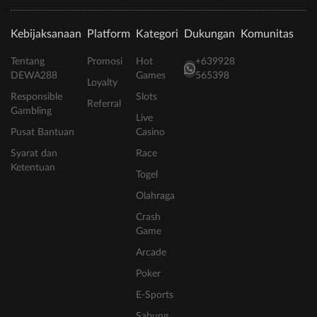
Kebijaksanaan
Platform
Kategori
Dukungan
Komunitas
Tentang
Promosi
Hot
+639928
DEWA288
Games
565398
Loyalty
Responsible
Slots
Referral
Gambling
Live
Pusat Bantuan
Casino
Syarat dan
Race
Ketentuan
Togel
Olahraga
Crash
Game
Arcade
Poker
E-Sports
Sabung