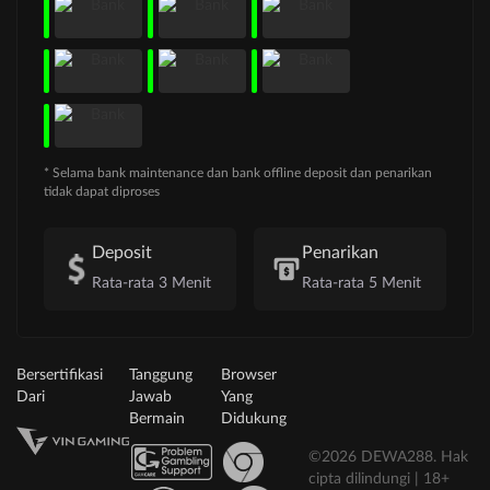
* Selama bank maintenance dan bank offline deposit dan penarikan
tidak dapat diproses
Deposit
Penarikan
Rata-rata 3 Menit
Rata-rata 5 Menit
Bersertifikasi
Tanggung
Browser
Dari
Jawab
Yang
Bermain
Didukung
©2026 DEWA288. Hak
cipta dilindungi | 18+