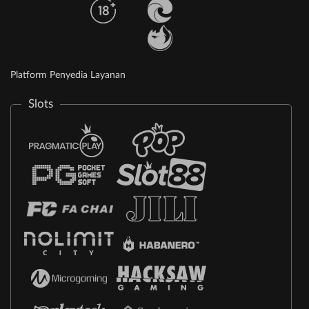
Platform Penyedia Layanan
Slots