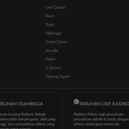
Live Casino
Race
Togel
Olahraga
Crash Game
Arcade
Poker
E-Sports
Sabung Ayam
ARUHAN OLAHRAGA
TARUHAN LIVE KASIN
book Gaming Platform Terbaik
Platform Pilihan bagi perusahaan-
rkan lebih banyak game, odds yang
perusahaan terbaik di dunia, dengan
tinggi, dan menyediakan pilihan yang
pilihan variasi game terbanyak
banyak untuk pemain.