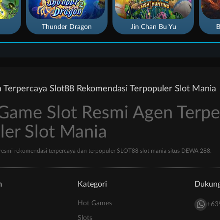
Thunder Dragon
Jin Chan Bu Yu
B
Terpercaya Slot88 Rekomendasi Terpopuler Slot Mania
Game Slot Resmi Agen Terpe
er Slot Mania
resmi rekomendasi terpercaya dan terpopuler SLOT88 slot mania situs DEWA 288.
m
Kategori
Dukun
Hot Games
+63
Slots