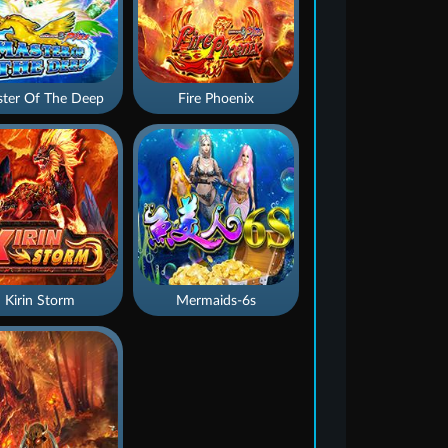
ter Of The Deep
Fire Phoenix
Kirin Storm
Mermaids-6s