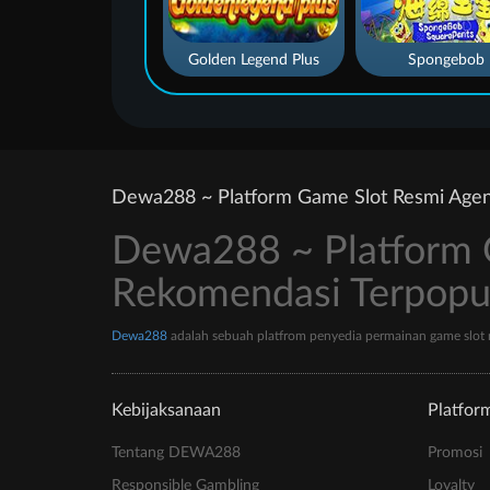
Golden Legend Plus
Spongebob
Dewa288 ~ Platform Game Slot Resmi Agen 
Dewa288 ~ Platform 
Rekomendasi Terpopul
Dewa288
adalah sebuah platfrom penyedia permainan game slot 
Kebijaksanaan
Platfor
Tentang DEWA288
Promosi
Responsible Gambling
Loyalty